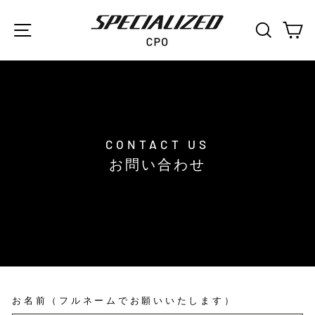
本
文
サイトナビゲーション
SEARC
C
へ
ス
キ
ッ
プ
CONTACT US
お問い合わせ
お名前（フルネームでお願いいたします）