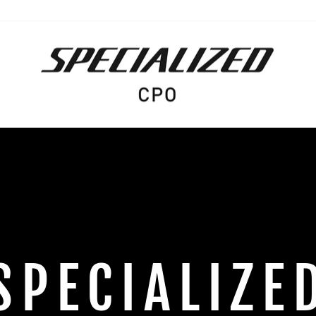
ス
ペ
シ
ャ
ラ
イ
ズ
ド
CPO
SPECIALIZE
オ
ン