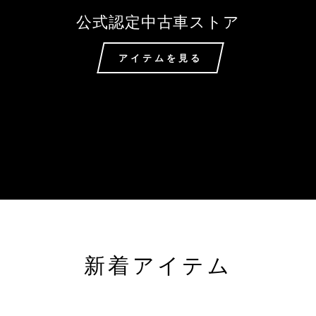
ラ
公式認定中古車ストア
イ
アイテムを見る
ン
ス
ト
ア
新着アイテム