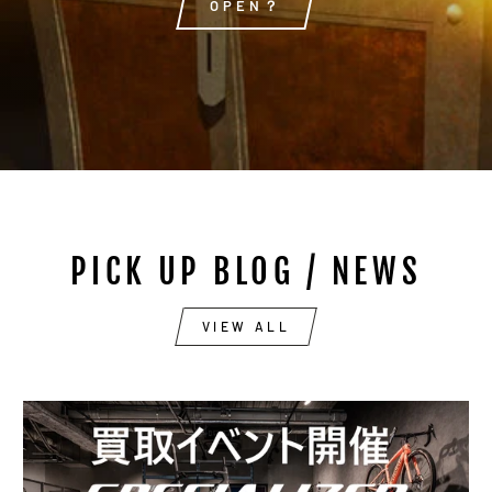
OPEN？
PICK UP BLOG / NEWS
VIEW ALL