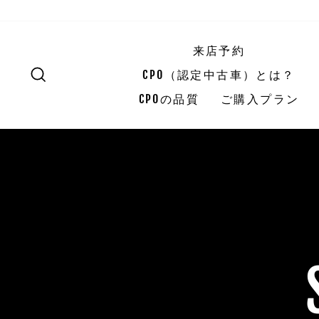
本
文
へ
来店予約
ス
SEARCH
キ
CPO（認定中古車）とは？
ッ
CPOの品質
ご購入プラン
プ