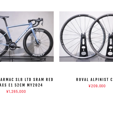
TARMAC SL8 LTD SRAM RED
ROVAL ALPINIST 
 AXS E1 52CM MY2024
¥209,000
¥1,265,000