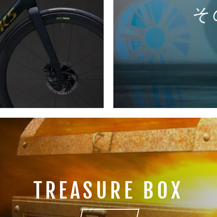
そ
TREASURE BOX