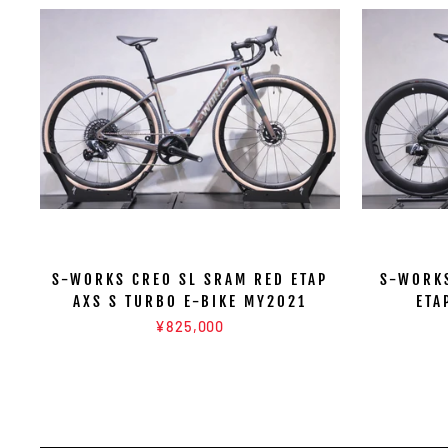
S-WORKS CREO SL SRAM RED ETAP
S-WORKS
AXS S TURBO E-BIKE MY2021
ETA
¥825,000