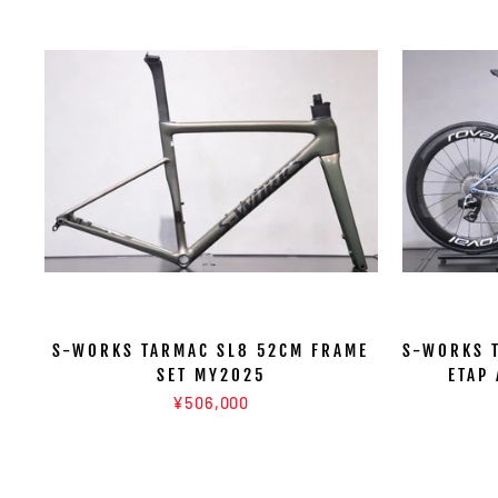
S-WORKS TARMAC SL8 52CM FRAME
S-WORKS 
SET MY2025
ETAP
¥506,000